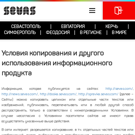
СЕВАСТОПОЛЬ
ЕВПАТОРИЯ
КЕРЧЬ
|
|
|
СИМФЕРОПОЛЬ
ФЕОДОСИЯ
В РЕГИОНЕ
В МИРЕ
|
|
|
Условия копирования и другого
использования информационного
продукта
Информация, которая публикуется на сайтах:
http://sevas.com/
,
http://news.sevas.com/
,
http://doska.sevas.com/
,
http://spravka.sevas.com/
(далее –
Сайты) можно копировать целиком или отдельные части текстов или
изображений, публиковать, перепечатывать или в любой другой способ
распространять, только в соответствии с нижеприведенными Условиями. В
случае несогласия с Условиями посетители сайтов не имеют права
осуществлять указанные выше действия.
В сети интернет: разрешается копирование, в т.ч. отдельных частей текстов или