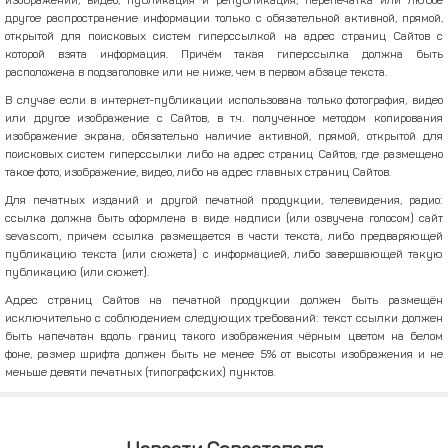
изображений, видео, публикация и републикация, перепечатка или любое
другое распространение информации только с обязательной активной, прямой,
открытой для поисковых систем гиперссылкой на адрес страниц Сайтов с
которой взята информация. Причём такая гиперссылка должна быть
расположена в подзаголовке или не ниже, чем в первом абзаце текста.
В случае если в интернет-публикации использована только фотография, видео
или другое изображение с Сайтов, в т.ч. полученное методом копирования
изображение экрана, обязательно наличие активной, прямой, открытой для
поисковых систем гиперссылки либо на адрес страниц Сайтов, где размещено
такое фото, изображение, видео, либо на адрес главных страниц Сайтов.
Для печатных изданий и другой печатной продукции, телевидения, радио:
ссылка должна быть оформлена в виде надписи (или озвучена голосом) сайт
sevas.com, причем ссылка размещается в части текста, либо предваряющей
публикацию текста (или сюжета) с информацией, либо завершающей такую
публикацию (или сюжет).
Адрес страниц Сайтов на печатной продукции должен быть размещён
исключительно с соблюдением следующих требований: текст ссылки должен
быть напечатан вдоль границ такого изображения чёрным цветом на белом
фоне, размер шрифта должен быть не менее 5% от высоты изображения и не
меньше девяти печатных (типографских) пунктов.